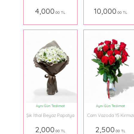
Aranjman
Aranjman
4,000
10,000
.00 TL
.00 TL
Aynı Gün Teslimat
Aynı Gün Teslimat
Şık İthal Beyaz Papatya
Cam Vazoda 15 Kırmız
Buketi
İthal Ürün
2,000
2,500
.00 TL
.00 TL