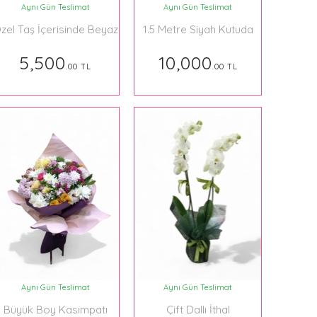
Aynı Gün Teslimat
Aynı Gün Teslimat
zel Taş İçerisinde Beyaz
1.5 Metre Siyah Kutuda
Orkideler İthal
Gül Aranjman 05
5,500
10,000
.00 TL
.00 TL
Aynı Gün Teslimat
Aynı Gün Teslimat
Büyük Boy Kasımpatı
Çift Dallı İthal