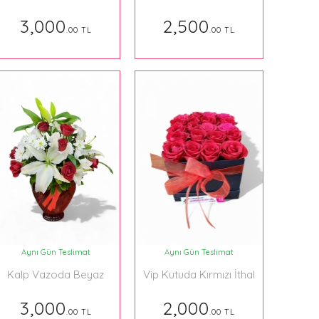
Buket
Phalaenopsis Orkide
Beyaz 010
3,000
2,500
.00 TL
.00 TL
Aynı Gün Teslimat
Aynı Gün Teslimat
Kalp Vazoda Beyaz
Vip Kutuda Kırmızı İthal
Lilyum ve Kırmızı Güller
Güller
3,000
2,000
.00 TL
.00 TL