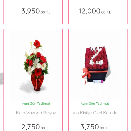
Aranjmanı
Kutu Harf 200 Gül
3,950
12,000
.00 TL
.00 TL
Aynı Gün Teslimat
Aynı Gün Teslimat
ı
Kalp Vazoda Beyaz
Vip Kişiye Özel Kutuda
Lilyum ve Kırmızı Güller
Harf Aranjman
2,750
3,750
.00 TL
.00 TL