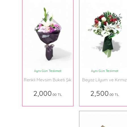
Aynı Gün Teslimat
Aynı Gün Teslimat
Renkli Mevsim Buketi Şık
Beyaz Lilyum ve Kırmız
Tasarım
Gül Buketi
2,000
2,500
.00 TL
.00 TL