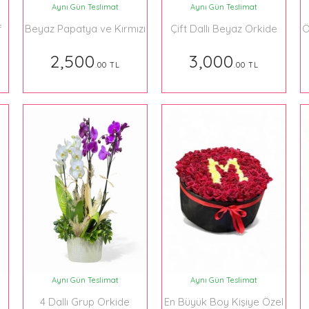
Aynı Gün Teslimat
Aynı Gün Teslimat
f
Beyaz Papatya ve Kırmızı
Çift Dallı Beyaz Orkide
Ö
Güller Buket
Aranjman İthal
2,500
3,000
.00 TL
.00 TL
Aynı Gün Teslimat
Aynı Gün Teslimat
4 Dallı Grup Orkide
En Büyük Boy Kişiye Özel