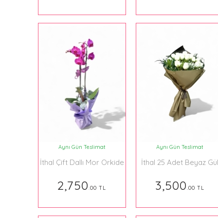
Aynı Gün Teslimat
Aynı Gün Teslimat
İthal Çift Dallı Mor Orkide
İthal 25 Adet Beyaz Gü
014
Buketi
2,750
3,500
.00 TL
.00 TL