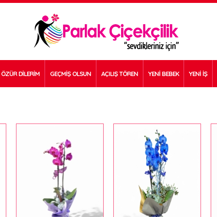
ÖZÜR DİLERİM
GEÇMİŞ OLSUN
AÇILIŞ TÖREN
YENİ BEBEK
YENİ İŞ