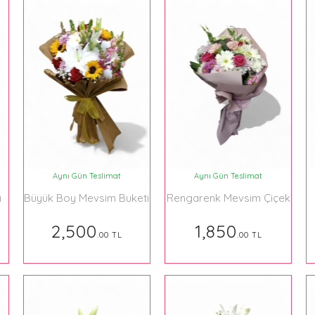
Aynı Gün Teslimat
Aynı Gün Teslimat
ı
Büyük Boy Mevsim Buketi
Rengarenk Mevsim Çiçek
Lilyumlar
Buketi
2,500
1,850
.00 TL
.00 TL