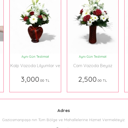
Aynı Gün Teslimat
Aynı Gün Teslimat
Kalp Vazoda Lilyumlar ve
Cam Vazoda Beyaz
Güller
Lilyum ve Kırmızı Çiçekler
3,000
2,500
.00 TL
.00 TL
Adres
Gaziosmanpaşa nın Tüm Bölge ve Mahallelerine Hizmet Vermekteyiz.