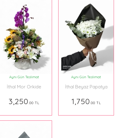
Aynı Gün Teslimat
Aynı Gün Teslimat
İthal Mor Orkide
İthal Beyaz Papatya
Aranjman Tasarım
Buketi
3,250
1,750
.00 TL
.00 TL