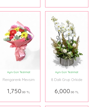
Aynı Gün Teslimat
Aynı Gün Teslimat
Rengarenk Mevsim
8 Dallı Grup Orkide
Buketi 025
Aranjman Beyaz
1,750
6,000
.00 TL
.00 TL