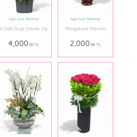
Aynı Gün Teslimat
Aynı Gün Teslimat
4 Dallı Grup Orkide Vip
Rengarenk Mevsim
077
Çiçekleri 020
4,000
2,000
.00 TL
.00 TL