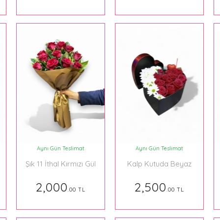
Aynı Gün Teslimat
Aynı Gün Teslimat
l
Şık 11 İthal Kırmızı Gül
Kalp Kutuda Beyaz
Buketi
Papatya ve Güller
2,000
2,500
.00 TL
.00 TL