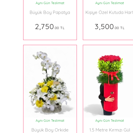
Aynı Gün Teslimat
Aynı Gün Teslimat
Büyük Boy Papatya
Kişiye Özel Kutuda Har
Buketi 050
Aranjman
2,750
3,500
.00 TL
.00 TL
Aynı Gün Teslimat
Aynı Gün Teslimat
Büyük Boy Orkide
1.5 Metre Kırmızı Gül