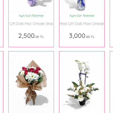
Aynı Gün Teslimat
Aynı Gün Teslimat
Çift Dallı Mor Orkide İthal
İthal Çift Dallı Mavi Orkide
Ürün
Özel Üretim 099
2,500
3,000
.00 TL
.00 TL