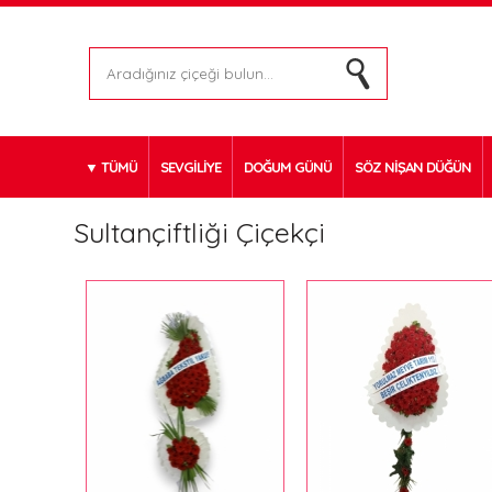
TÜMÜ
SEVGİLİYE
DOĞUM GÜNÜ
SÖZ NİŞAN DÜĞÜN
Sultançiftliği Çiçekçi