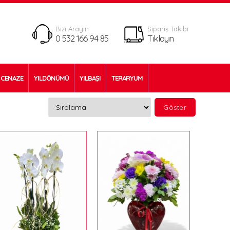
Bizi Arayın
Sipariş Takibi
0 532 166 94 85
Tıklayın
CENAZE
YILDÖNÜMÜ
YILBAŞI
TERARYUM