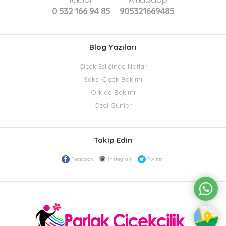
0 532 166 94 85
905321669485
Blog Yazıları
Çiçek Eşliğinde Notlar
Saksı Çiçek Bakımı
Orkide Bakımı
Özel Günler
Takip Edin
Facebook
Instagram
Twitter