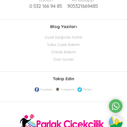
0 532 166 94 85
905321669485
Blog Yazıları
Çiçek Eşliğinde Notlar
Saksı Çiçek Bakımı
Orkide Bakımı
Özel Günler
Takip Edin
Facebook
Instagram
Twitter